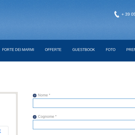
+ 39 0
FORTE DEI MARMI
OFFERTE
GUESTBOOK
FOTO
PRE
Nome *
Cognome *
K