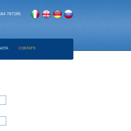
584 787285
NOTA
CONTATTI