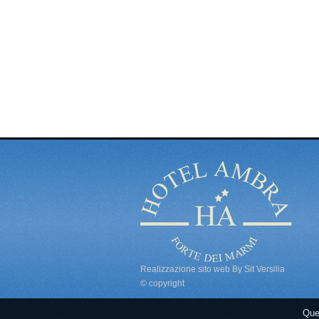
Realizzazione sito web By Sit Versilia
© copyright
Ques