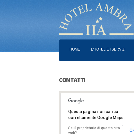
HOME
L'HOTEL E I SERVIZI
CONTATTI
Questa pagina non carica
correttamente Google Maps.
Hotel Ambra
Sei il proprietario di questo sito
Via Marco Polo, 20
O
web?