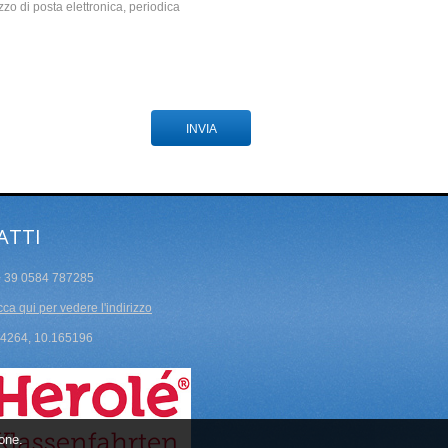
zzo di posta elettronica, periodica
ATTI
 39 0584 787285
cca qui per vedere l'indirizzo
4264, 10.165196
ione.