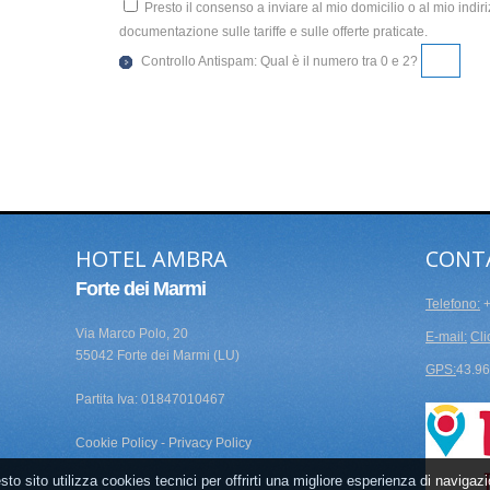
Presto il consenso a inviare al mio domicilio o al mio indiri
documentazione sulle tariffe e sulle offerte praticate.
Controllo Antispam: Qual è il numero tra 0 e 2?
HOTEL AMBRA
CONT
Forte dei Marmi
Telefono:
+
Via Marco Polo, 20
E-mail:
Cli
55042 Forte dei Marmi (LU)
GPS:
43.96
Partita Iva: 01847010467
Cookie Policy
-
Privacy Policy
to sito utilizza cookies tecnici per offrirti una migliore esperienza di navigaz